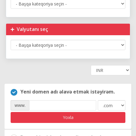
Valyutanı seç
Yeni domen adı əlavə etmək istəyirəm.
www.
Yoxla