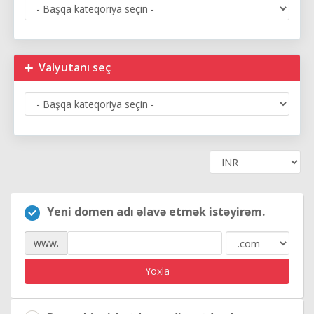
Valyutanı seç
Yeni domen adı əlavə etmək istəyirəm.
www.
Yoxla