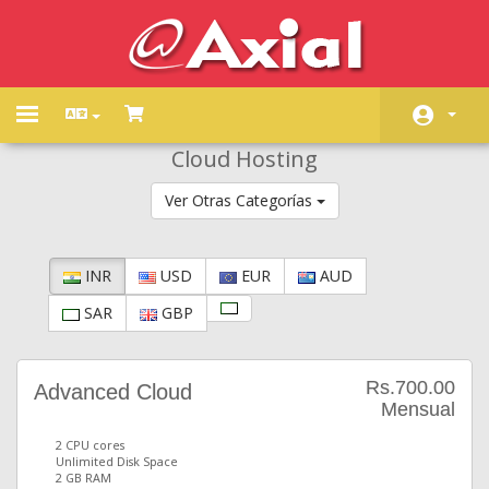
Toggle
navigation
Cloud Hosting
Área de Clientes
Ver Otras Categorías
Tienda
Anuncios
INR
USD
EUR
AUD
Preguntas Frecuentes -
SAR
GBP
FAQ
Estado de la Red
Rs.700.00
Advanced Cloud
Contáctenos
Mensual
2 CPU cores
Unlimited Disk Space
2 GB RAM