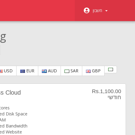
חשבון
ng
USD
EUR
AUD
SAR
GBP
Rs.1,100.00
ss Cloud
חודשי
cores
ted Disk Space
RAM
ted Bandwidth
ted Website