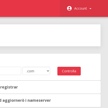
Account
.
Controlla
 registrar
ed aggiornerò i nameserver