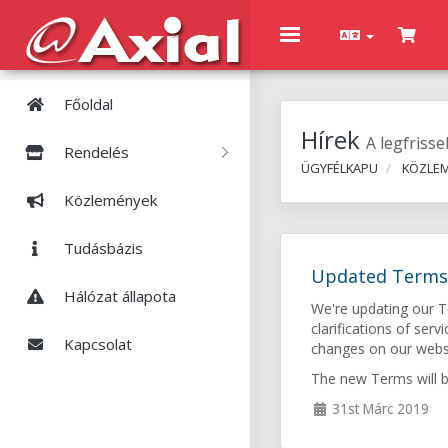
Toggle
navigation
Főoldal
Hírek
A legfrisse
Rendelés
ÜGYFÉLKAPU
KÖZLE
Közlemények
Tudásbázis
Updated Terms o
Hálózat állapota
We're updating our Te
clarifications of se
Kapcsolat
changes on our webs
The new Terms will b
31st Márc 2019