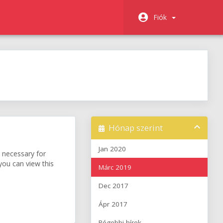
Fiók
Hónap szerint
Jan 2020
e necessary for
 you can view this
Márc 2019
Dec 2017
Ápr 2017
Régebbi hírek...